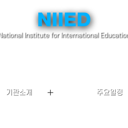
NIIED
National Institute for International Educatio
기관소개
주요일정