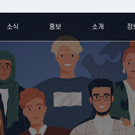
소식
홍보
소개
정