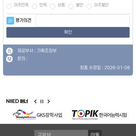
아주만족
만족
보통
불만
아주불만
평가의견
확인
제공부서 : 기획조정부
문의 :
최종 수정일 : 2026-01-08
NIIED 배너
이동