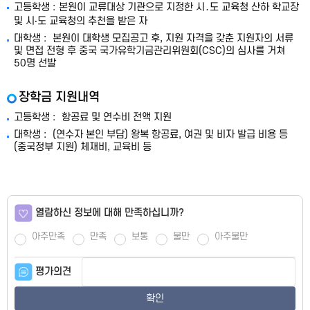
고등학생 :
본원이 교류대상 기관으로 지정한 시․도 교육청 산하 학교장
및 시‧도 교육청의 추천을 받은 자
대학생 :
본원이 대학생 모집공고 후, 지원 자격을 갖춘 지원자의 서류
및 면접 전형 후 중국 국가유학기금관리위원회(CSC)의 심사를 거쳐
50명 선발
장학금 지원내역
고등학생 :
항공료 및 연수비 전액 지원
대학생 :
(연수자 본인 부담) 왕복 항공료, 여권 및 비자 발급 비용 등
(중국정부 지원) 체재비, 교육비 등
열람하신 정보에 대해 만족하십니까?
아주만족
만족
보통
불만
아주불만
평가의견
확인