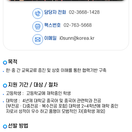
담당자 전화
02-3668-1428
팩스번호
02-763-5668
이메일
i0sunn@korea.kr
목적
한·중 간 교육교류 증진 및 상호 이해를 통한 협력기반 구축
지원 기간 / 대상 / 절차
고등학생 :
고등학교에 재학중인 학생
대학생 :
4년제 대학교 중국어 및 중국어 관련학과 전공
(부전공ㆍ다중전공ㆍ복수전공 포함) 대학생 2~4학년에 재학 중인
자로서 성적이 우수 하고 품행이 모범적인 자(휴학생 제외)
선발 방법