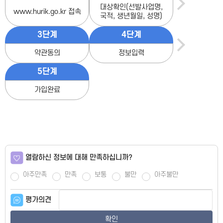
대상확인(선발사업명,
www.hurik.go.kr 접속
국적, 생년월일, 성명)
3단계
4단계
약관동의
정보입력
5단계
가입완료
열람하신 정보에 대해 만족하십니까?
아주만족
만족
보통
불만
아주불만
평가의견
확인