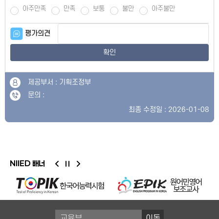
아주만족
만족
보통
불만
아주불만
평가의견
확인
제공부서 : 기획조정부
문의 :
최종 수정일 : 2026-01-08
NIIED 배너
이동