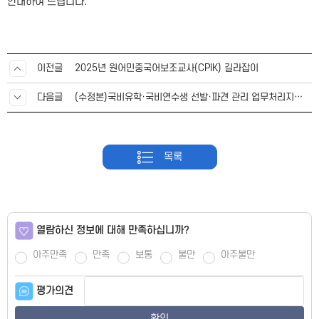
안내하여 드립니다.
이전글
2025년 원어민중국어보조교사(CPIK) 길라잡이
다음글
(수정본)국비유학·국비연수생 선발·파견 관리 업무처리지침 재안내
목록
열람하신 정보에 대해 만족하십니까?
아주만족
만족
보통
불만
아주불만
평가의견
확인