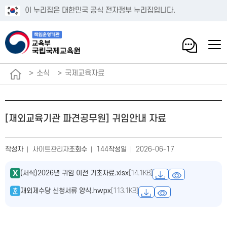
이 누리집은 대한민국 공식 전자정부 누리집입니다.
소식
국제교육자료
[재외교육기관 파견공무원] 귀임안내 자료
작성자
사이트관리자
조회수
144
작성일
2026-06-17
(서식)2026년 귀임 이전 기초자료.xlsx
[14.1KB]
재외제수당 신청서류 양식.hwpx
[113.1KB]