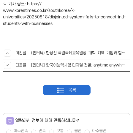
ㅇ 기사 링크: https://
www.koreatimes.co.kr/southkorea/k-
universities/20250818/disjointed-system-fails-to-connect-intl-
students-with-businesses​
이전글
(인터뷰) 한상신 국립국제교육원장 '대학-지역-기업과 함께 유학생 지원 확대할 것'
다음글
[인터뷰] 한국어능력시험 디지털 전환, anytime anywhere가 목표죠
목록
열람하신 정보에 대해 만족하십니까?
아주만족
만족
보통
불만
아주불만