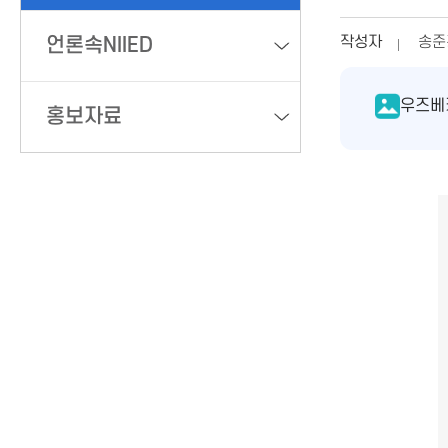
작성자
송준
언론속NIIED
우즈베키
홍보자료