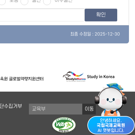
보통
불만
아주불만
확인
최종 수정일 : 2025-12-30
단수집거부
이동