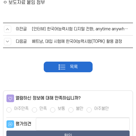
ㅇ
보도자료 붙임 첨부
이전글
[인터뷰] 한국어능력시험 디지털 전환, anytime anywhere가 목표죠
다음글
베트남, 대입 시험에 한국어능력시험(TOPIK) 활용 결정
목록
열람하신 정보에 대해 만족하십니까?
아주만족
만족
보통
불만
아주불만
평가의견
확인